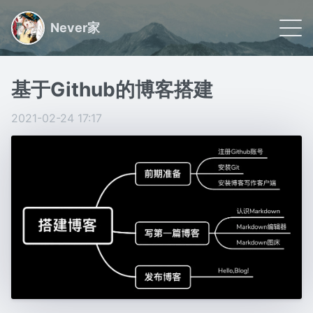
Never家
🌠 首页
基于Github的博客搭建
📝 文章
2021-02-24 17:17
🏷 分类
🙋🏻 关于
日常小事记录,联系我请看关于
Powered by
Gridea
|
RSS