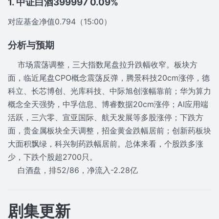
1. 中证白酒399997 0.09%
对应基金净值0.794（15:00）
分析与预期
市场震荡调整，三大指数尾盘拉升跌幅收窄。板块方
面，临近尾盘CPO概念震荡反弹，腾景科技20cm涨停，德
科立、长芯博创、光库科技、中际旭创涨幅靠前；华为算力
概念全天强势，中孚信息、博睿数据20cm涨停；AI应用端
活跃，三六零、宣亚国际、航天发展等多股涨停；下跌方
面，贵金属板块全天调整，招金黄金跌幅居前；创新药板块
大面积飘绿，科兴制药跌幅居前。总体来看，个股跌多涨
少，下跌个股超2700只。
白酒盘，排52/86，净流入-2.28亿
剧集更新