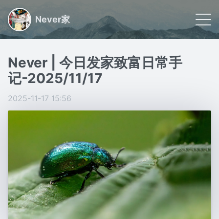
Never家
🌠 首页
Never | 今日发家致富日常手
📝 文章
记-2025/11/17
🏷 分类
2025-11-17 15:56
🙋🏻 关于
日常小事记录,联系我请看关于
Powered by
Gridea
|
RSS