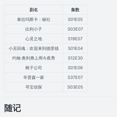
剧名
集数
泰拉玛斯卡：秘社
S01E05
比利小子
S03E07
心灵之地
S19E07
小丑回魂：欢迎来到德里镇
S01E04
约翰·奥利弗上周今夜秀
S12E30
椅子公司
S01E06
辛普森一家
S37E07
寻宝侦探
S03E05
随记