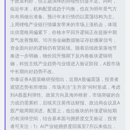
于政策利好，但主题演绎的持续性仍显不足。同时，
临近年末，机构配置或趋于均衡，也在为明年景气方
向布局做出准备。预计年末行情仍以震荡结构为主。
上周锂电产业链行情爆发带来的市场上涨机会，体现
出供需格局偏紧下，价格水平回升逻辑正在提振中期
景气改善预期。10月份金融数据验证存款搬家信号，
资金面向好的逻辑仍有望延续。随着后续政策落地节
奏进一步明确，物价回升预期下反内卷板块逻辑明
确，科技主线产业趋势与业绩进入验证阶段，A股市场
中长期向好趋势不改。
华泰证券A股策略研报指出，近期A股偏震荡，投资者
观望态势有所增加，市场关注“主升浪”何时形成，考虑
到A股盈利弹性、政策方向及海外映射，市场突破的合
力或仍需累积，后续关注英伟达财报、政治局会议及A
股产能周期演进。配置上，低位板块的补涨逻辑短期
仍有演绎空间，结合基本面与拥挤度交叉验证，投资
者可关注：1）AI产业链拥挤度回落至7月以来低位，