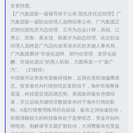
全资持股。
【广汽集团新一届领导班子公布 閤先庆任总经理】广
汽集团新一届职业经理人选聘结果公布。广汽集团正
式聘任閤先庆为总经理、王丹为总会计师，高锐、江
秀云、郑衡、黄永强、陈家才为副总经理。此次职业
经理人选聘是广汽迈向改革深水区的关键人事布局，
广汽集团秉持“市场化选聘、契约化管理、差异化薪
酬、市场化退出”的用人机制，力图再造一个“新广
汽”。 （21财经）
中国银河证券发布策略研报称，近期在美联储偏鹰表
态、投资者对AI行情担忧反复扰动下，海外市场整体
震荡，科技股呈现回调态势。美国政府最长停摆结
束，关注后续关键经济数据发布对于海外行情的影
响。A股行情整理格局仍在延续，板块之间快速轮动，
前期涨幅较大的科技板块处于盘整状态，资金开始向
锂电池、电解液等主题扩散轮动，大消费板块也受益