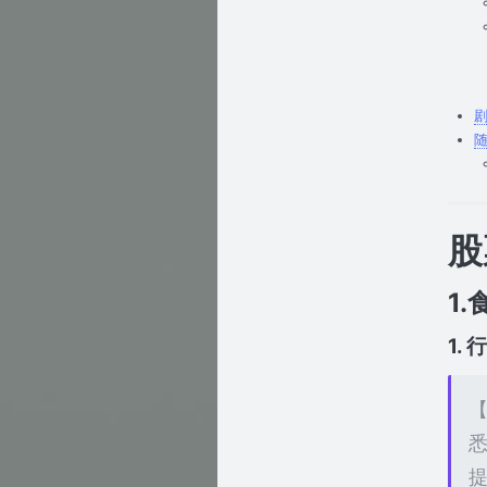
股
1
1.