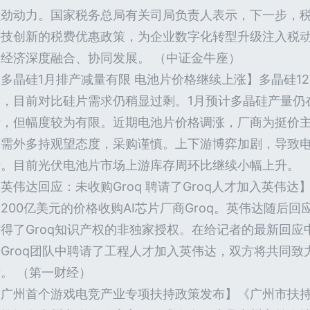
强劲动力。国家税务总局有关司局负责人表示，下一步，
科技创新的税费优惠政策，为企业数字化转型升级注入税
体经济深度融合、协同发展。 （中证金牛座）
多晶硅1月排产减量有限 电池片价格继续上涨】多晶硅12月
吨，目前对比硅片需求仍稍显过剩。1月预计多晶硅产量仍
产，但幅度较为有限。近期电池片价格调涨，厂商为挺价
刚需外多持观望态度，采购谨慎。上下游博弈加剧，导致
势。目前光伏电池片市场上游库存周环比继续小幅上升。 
英伟达回应：未收购Groq 聘请了Groq人才加入英伟
200亿美元的价格收购AI芯片厂商Groq。英伟达随后回
获得了Groq知识产权的非独家授权。在给记者的最新回
从Groq团队中聘请了工程人才加入英伟达，双方将共同
。 （第一财经）
【广州首个游戏电竞产业专项扶持政策发布】《广州市扶