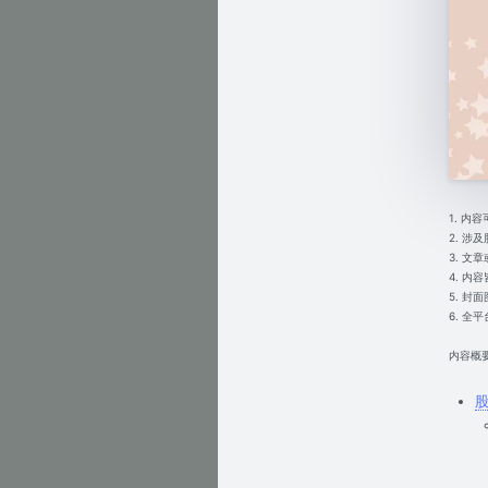
1. 
2. 
3. 
4. 
5. 封面
6. 全平台
内容概
股