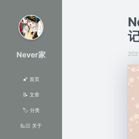
N
记
Never家
202
🌠 首页
📝 文章
🏷 分类
🙋🏻 关于