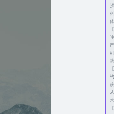
【
【
约
术