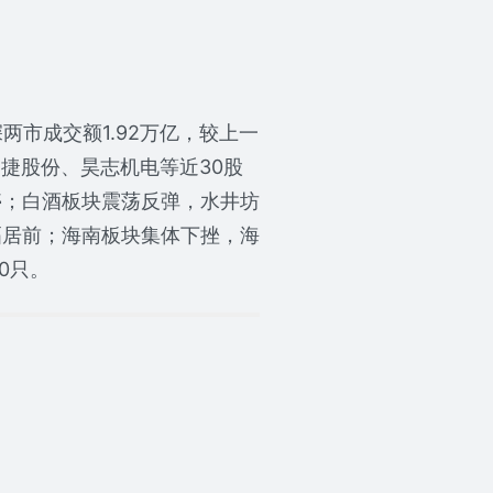
两市成交额1.92万亿，较上一
捷股份、昊志机电等近30股
停；白酒板块震荡反弹，水井坊
幅居前；海南板块集体下挫，海
0只。