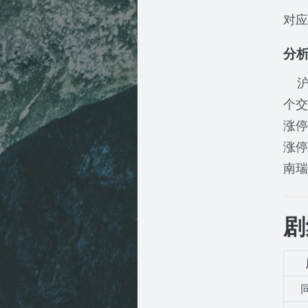
对应
分
沪指
个交
涨停
涨停
南瑞
剧