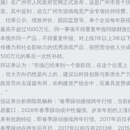
措施》在广州市人民政府官网正式发布，这是广州市首个
政策。其中提到，设立广州市游戏电竞产业专项扶持经费
审、结果公示、绩效评价、跟踪监督等。单个企业每年获
金最高不超过1000万元。同一事项不得重复申报同级财政
版本视作同一产品，不得重复申报。对上线1年以上3年以
化传播力和社会影响力的优秀游戏产品，按照营业收入分
500万元的事后一次性补助。
德邦证券认为：“市场已经来到一个新阶段，在这个位置上
度，但大方向仍然是向上的，建议以科技创新与新质生产
和政策导向去谋篇布局，在构建资产组合中，应兼具攻势
。”
国信证券分析师陈凯畅称：“春季躁动接续跨年行情，当前
交易窗口，2026年春季躁动或中性偏强。岁末年初的上
来有抢跑特征，即春季躁动接续跨年行情。2017年后仅有20
春季躁动在跨年后开启，2017年以前仅有2013年、20