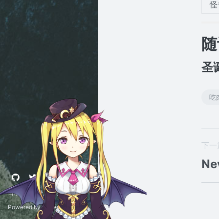
怪
随
圣
吃
下一
Ne
日常小事记录,联系我请看关于
Powered by
Gridea
|
RSS