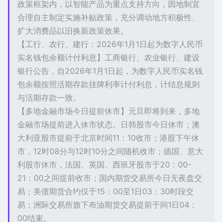
政策框架内，以智能产品为重点支持方向，因地制宜
合理自主制定实施补贴政策，充分调动地方积极性、
扩大消费品以旧换新政策效果。
【工行、农行、建行：2026年1月1日起为数字人民币
实名钱包余额计付利息】工商银行、农业银行、建设
银行公告，自2026年1月1日起，为数字人民币实名钱
包余额按照活期存款挂牌利率计付利息，计结息规则
与活期存款一致。
【多地金融市场今日提前休市】元旦即将到来，多地
金融市场提前进入休市状态。日韩股市今日休市；澳
大利亚股市提前于北京时间11：10收市；港股下午休
市，12时08分与12时10分之间随机收市；德国、意大
利股市休市，法国、英国、西班牙股市于20：00-
21：00之间提前收市；国内期货交易所今日无夜盘交
易；美债期货合约仅于15：00至1日03：30时段交
易；洲际交易所旗下布油期货交易提前于间1日04：
00结束。