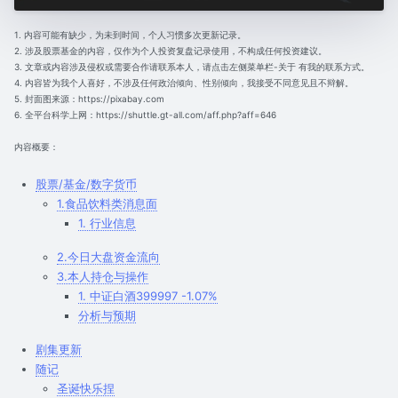
1. 内容可能有缺少，为未到时间，个人习惯多次更新记录。
2. 涉及股票基金的内容，仅作为个人投资复盘记录使用，不构成任何投资建议。
3. 文章或内容涉及侵权或需要合作请联系本人，请点击左侧菜单栏-关于 有我的联系方式。
4. 内容皆为我个人喜好，不涉及任何政治倾向、性别倾向，我接受不同意见且不辩解。
5. 封面图来源：https://pixabay.com
6. 全平台科学上网：https://shuttle.gt-all.com/aff.php?aff=646
内容概要：
股票/基金/数字货币
1.食品饮料类消息面
1. 行业信息
2.今日大盘资金流向
3.本人持仓与操作
1. 中证白酒399997 -1.07%
分析与预期
剧集更新
随记
圣诞快乐捏