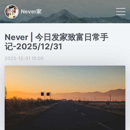
Never家
🌠 首页
Never | 今日发家致富日常手
📝 文章
记-2025/12/31
🏷 分类
2025-12-31 15:09
🙋🏻 关于
日常小事记录,联系我请看关于
Powered by
Gridea
|
RSS