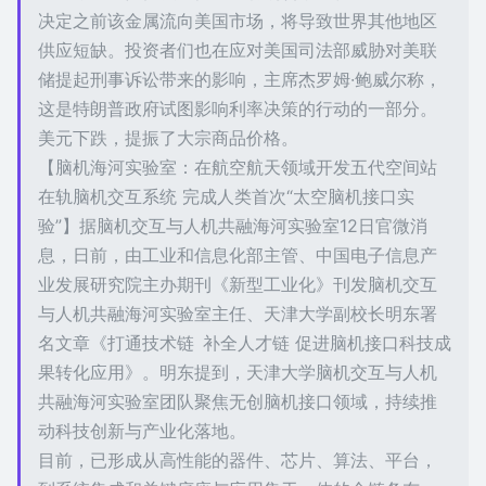
决定之前该金属流向美国市场，将导致世界其他地区
供应短缺。投资者们也在应对美国司法部威胁对美联
储提起刑事诉讼带来的影响，主席杰罗姆·鲍威尔称，
这是特朗普政府试图影响利率决策的行动的一部分。
美元下跌，提振了大宗商品价格。
【脑机海河实验室：在航空航天领域开发五代空间站
在轨脑机交互系统 完成人类首次“太空脑机接口实
验”】据脑机交互与人机共融海河实验室12日官微消
息，日前，由工业和信息化部主管、中国电子信息产
业发展研究院主办期刊《新型工业化》刊发脑机交互
与人机共融海河实验室主任、天津大学副校长明东署
名文章《打通技术链 补全人才链 促进脑机接口科技成
果转化应用》。明东提到，天津大学脑机交互与人机
共融海河实验室团队聚焦无创脑机接口领域，持续推
动科技创新与产业化落地。
目前，已形成从高性能的器件、芯片、算法、平台，