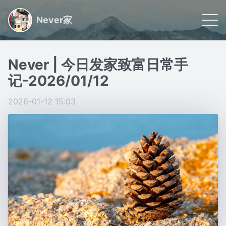
Never家
🌠 首页
Never | 今日发家致富日常手
📝 文章
记-2026/01/12
🏷 分类
2026-01-12 15:03
🙋🏻 关于
日常小事记录,联系我请看关于
Powered by
Gridea
|
RSS