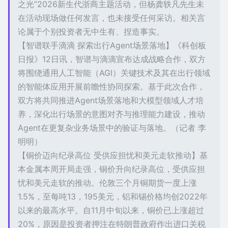
之光”2026新生代浙商主题活动，但杨龚轶凡先生未
在活动现场做任何发言，也未接受任何采访。相关言
论属于个别投资者无中生有、捏造事实。
【智谱联手滴滴 探索出行Agent场景落地】《科创板
日报》12日讯，智谱与滴滴宣布达成战略合作，双方
将围绕通用人工智能（AGI）关键技术及其在出行领域
的智能体应用开展前瞻性协同探索。基于此次合作，
双方将共同推进Agent场景落地和大模型领域人才培
养，深化出行场景的意图对齐与推理能力建设，推动
Agent在更复杂业务场景中的验证与落地。（记者 李
明明）
【铜价迈向纪录高位 受供应担忧和美元走软推动】基
本金属本周开局走强，铜价升向纪录高位，受供应担
忧和美元走软的推动。伦敦三个月铜期货一度上涨
1.5%，至每吨13，195美元，铝和锡价格均创2022年
以来的最高水平。自11月中旬以来，铜价已上涨超过
20%，原因是投资者押注在特朗普政府作出进口关税