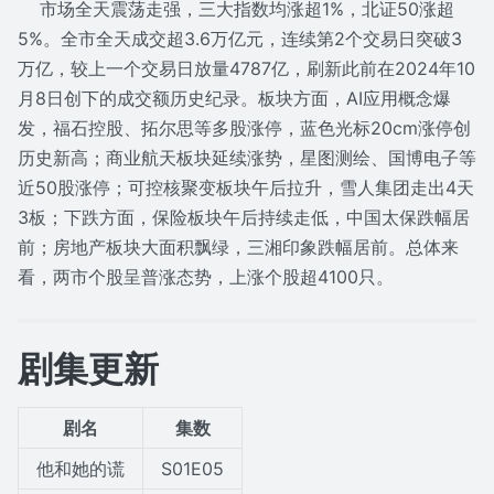
市场全天震荡走强，三大指数均涨超1%，北证50涨超
5%。全市全天成交超3.6万亿元，连续第2个交易日突破3
万亿，较上一个交易日放量4787亿，刷新此前在2024年10
月8日创下的成交额历史纪录。板块方面，AI应用概念爆
发，福石控股、拓尔思等多股涨停，蓝色光标20cm涨停创
历史新高；商业航天板块延续涨势，星图测绘、国博电子等
近50股涨停；可控核聚变板块午后拉升，雪人集团走出4天
3板；下跌方面，保险板块午后持续走低，中国太保跌幅居
前；房地产板块大面积飘绿，三湘印象跌幅居前。总体来
看，两市个股呈普涨态势，上涨个股超4100只。
剧集更新
剧名
集数
他和她的谎
S01E05