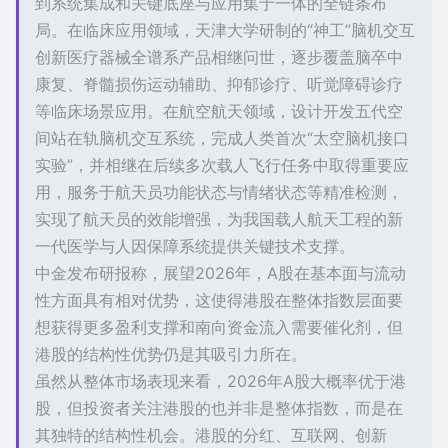
到系统集成和关键底座与应用集于一体的全链条布
局。在临床应用领域，天津大学研制的“神工”脑机交互
创新医疗器械全谱系产品相继问世，逐步覆盖脑卒中
康复、脊髓损伤运动辅助、抑郁诊疗、听觉障碍诊疗
等临床场景应用。在航空航天领域，设计开发五代空
间站在轨脑机交互系统，完成人类首次“太空脑机接口
实验”，并相继在后续多次载人飞行任务中取得重要应
用，服务于航天员功能状态与情绪状态等精准检测，
实现了航天员的效能增强，为我国载人航天工程的新
一代医学与人因保障系统提供关键技术支撑。
中金发布研报称，展望2026年，A股在基本面与流动
性方面具有相对优势，这使得港股在整体指数层面要
想获得更多盈利支撑和南向资金流入需要催化剂，但
港股的结构性优势仍是其吸引力所在。
虽然从整体市场表现来看，2026年A股大概率优于港
股，但投资者关注港股的也并非是整体指数，而是在
其独特的结构性机会。港股的分红、互联网、创新