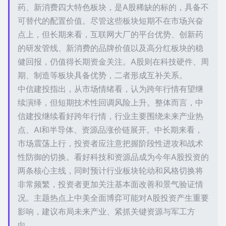
药、新消费四大特色板块，是A股稀缺的标的，具备不
可替代的配置价值。尽管这些板块短期不在市场兴奋
点上，但长期来看，互联网大厂的平台优势、创新药
的研发管线、新消费的品牌价值以及高分红板块的稳
健回报，仍值得长期资金关注。A股则在科技硬件、周
期、制造等板块具备优势，二者形成互补关系。
中信建投指出，从市场情绪看，认为跨年行情有望继
续演绎，但短期技术性回调风险上升。整体而言，中
信建投继续看好跨年行情，行业主要围绕未来产业热
点、AI和半导体、资源品涨价链展开。中长期来看，
市场震荡上行，投资者应注意把握阶段性进攻和战术
性防御的切换。看好科技和资源品成为今年A股投资的
两条核心主线，同时预计行业板块轮动和风格切换将
非常频繁，投资者更加关注基本面改善和景气验证情
况。主题热点上中美全面博弈可能对A股投资产生重要
影响，建议布局未来产业、紧抓关键资源与军工方
向。