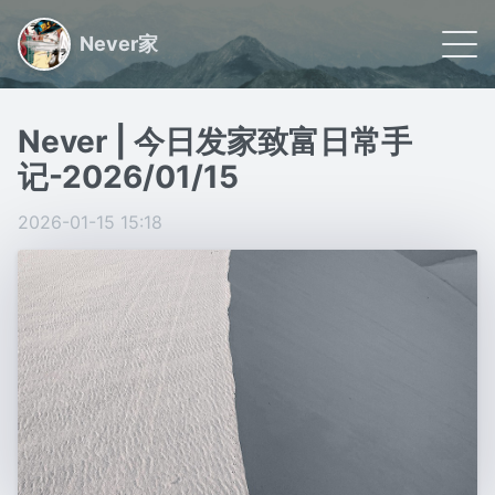
Never家
🌠 首页
Never | 今日发家致富日常手
📝 文章
记-2026/01/15
🏷 分类
2026-01-15 15:18
🙋🏻 关于
日常小事记录,联系我请看关于
Powered by
Gridea
|
RSS