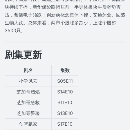
块持续下挫，新华保险跌幅居前；半导体板块午后弱势震
荡，蓝箭电子领跌；创新药概念集体下挫，艾迪药业、回盛
生物大跌。总体来看，两市个股涨多跌少，上涨个股超
3500只。
剧集更新
剧名
集数
小学风云
S05E11
芝加哥烈焰
S14E10
芝加哥急救
S11E10
芝加哥警署
S13E10
创智赢家
S17E10