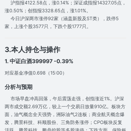
沪指报4122.58点，涨0.14%；深证成指报14327.05点，
涨0.50%；创指报3328.65点，涨1.01%。
今日沪深两市涨停92家（涵盖新股及ST类），跌停5
家，上涨个股3577只，下跌个股1777只。
3.本人持仓与操作
1. 中证白酒399997 -0.39%
对应基金净值0.698（15:00）
分析与预期
市场早盘冲高回落，午后震荡走强，创指涨近1%。沪深
两市成交额2.69万亿，较上一个交易日放量910亿。板块方
面，油气概念全天强势，洲际油气2连板；商业航天概念爆
发，腾景科技、科顺股份、三角防务涨停；CPO板块反复
活跃，腾景科技、鹏鼎控股等多股涨停；下跌方面，保险板