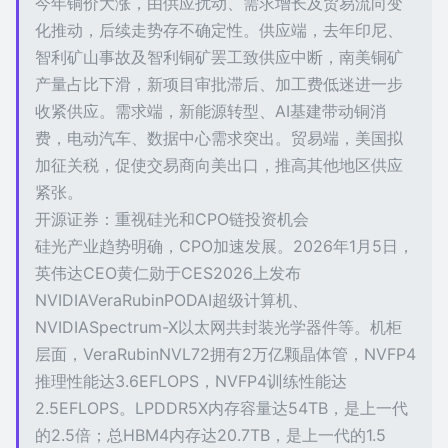
今年铜价大涨，由供应扰动、需求增长及贸易流向变
化推动，后续走势存不确定性。供应端，去年印尼、
智利矿山事故及智利铜矿罢工致供应中断，南美铜矿
产量占比下滑，新项目审批滞后、加工费低迷进一步
收紧供应。需求端，新能源转型、AI基建带动铜消
费，电动汽车、数据中心需求突出。贸易端，美国拟
加征关税，促使交易商向美出口，推高其他地区供应
紧张。
开源证券：重视硅光和CPO链投资机会
硅光产业趋势明确，CPO加速发展。2026年1月5日，
英伟达CEO黄仁勋于CES2026上发布
NVIDIAVeraRubinPODAI超级计算机、
NVIDIASpectrum-X以太网共封装光学器件等。机柜
层面，VeraRubinNVL72拥有2万亿颗晶体管，NVFP4
推理性能达3.6EFLOPS，NVFP4训练性能达
2.5EFLOPS。LPDDR5X内存容量达54TB，是上一代
的2.5倍；总HBM4内存达20.7TB，是上一代的1.5