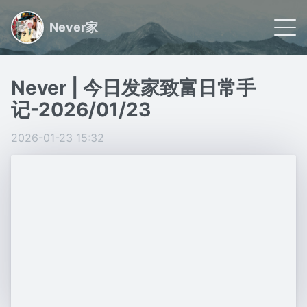
Never家
🌠 首页
Never | 今日发家致富日常手
📝 文章
记-2026/01/23
🏷 分类
2026-01-23 15:32
🙋🏻 关于
日常小事记录,联系我请看关于
Powered by
Gridea
|
RSS