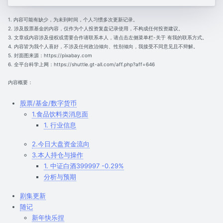
1. 内容可能有缺少，为未到时间，个人习惯多次更新记录。
2. 涉及股票基金的内容，仅作为个人投资复盘记录使用，不构成任何投资建议。
3. 文章或内容涉及侵权或需要合作请联系本人，请点击左侧菜单栏-关于 有我的联系方式。
4. 内容皆为我个人喜好，不涉及任何政治倾向、性别倾向，我接受不同意见且不辩解。
5. 封面图来源：https://pixabay.com
6. 全平台科学上网：https://shuttle.gt-all.com/aff.php?aff=646
内容概要：
股票/基金/数字货币
1.食品饮料类消息面
1. 行业信息
2.今日大盘资金流向
3.本人持仓与操作
1. 中证白酒399997 -0.29%
分析与预期
剧集更新
随记
新年快乐捏