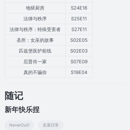
地狱厨房
S24E16
法律与秩序
S25E11
法律与秩序：特殊受害者
S27E11
圣所：女巫的故事
S02E05
匹兹堡医护前线
S02E03
厄普肖一家
S07E09
真的不骗你
S19E04
随记
新年快乐捏
NeverOuO
韭菜日常