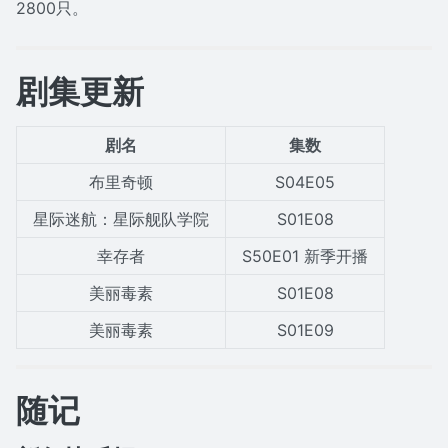
2800只。
剧集更新
剧名
集数
布里奇顿
S04E05
星际迷航：星际舰队学院
S01E08
幸存者
S50E01 新季开播
美丽毒素
S01E08
美丽毒素
S01E09
随记