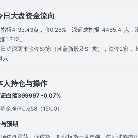
.今日大盘资金流向
报4133.43点，涨0.25%；深证成指报14465.41点，涨
涨1.31%。
沪深两市涨停67家（涵盖新股及ST类），跌停2家，上
84只。
.本人持仓与操作
中证白酒399997 -0.07%
基金净值0.658（15:00）
析与预期
场红盘震荡，深成指、创业板指一度走强，午后涨幅有所