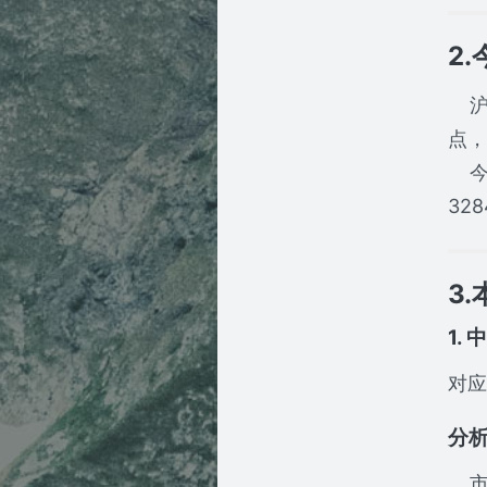
2
沪指
点，
今日
32
3
1. 
对应
分
市