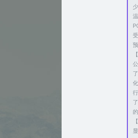
温
受
预