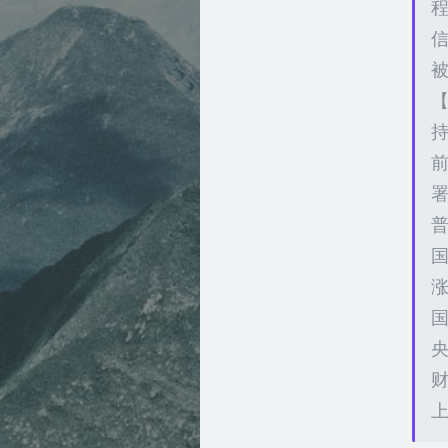
【
持
前
署