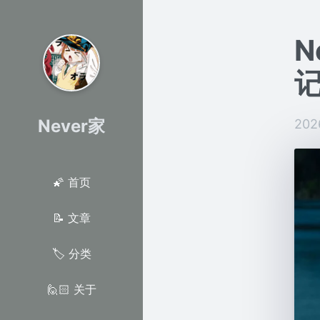
N
记
Never家
202
🌠 首页
📝 文章
🏷 分类
🙋🏻 关于