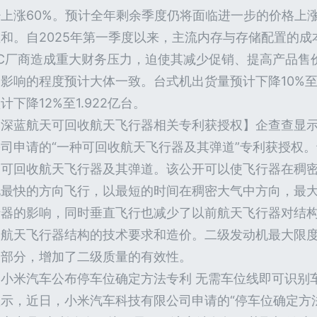
少上涨60%。预计全年剩余季度仍将面临进一步的价格上
和。自2025年第一季度以来，主流内存与存储配置的成本
PC厂商造成重大财务压力，迫使其减少促销、提高产品售
影响的程度预计大体一致。台式机出货量预计下降10%至
计下降12%至1.922亿台。
【深蓝航天可回收航天飞行器相关专利获授权】企查查显
公司申请的“一种可回收航天飞行器及其弹道”专利获授权
了可回收航天飞行器及其弹道。该公开可以使飞行器在稠
化最快的方向飞行，以最短的时间在稠密大气中方向，最
行器的影响，同时垂直飞行也减少了以前航天飞行器对结
了航天飞行器结构的技术要求和造价。二级发动机最大限
的部分，增加了二级质量的有效性。
【小米汽车公布停车位确定方法专利 无需车位线即可识别
显示，近日，小米汽车科技有限公司申请的“停车位确定方