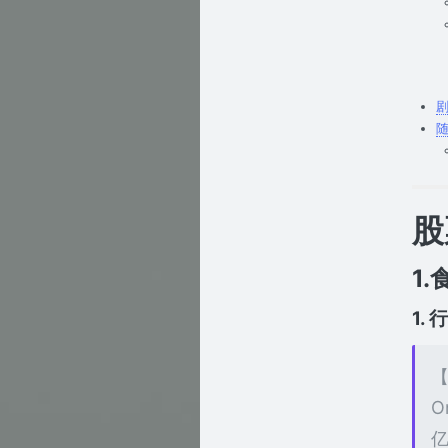
股
1
1.
【
O