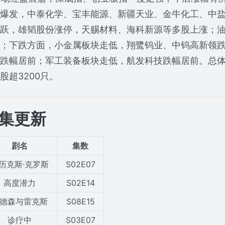
爆发，中泰化学、宝丰能源、新疆天业、金牛化工、中
跃，雄韬股份涨停，天赐材料、海科新源等多股上涨；
；下跌方面，小金属板块走低，翔鹭钨业、中钨高新领
跌幅居前；军工装备板块走低，航发科技跌幅居前。总
股超3200只。
集更新
剧名
集数
历克斯·克罗斯
S02E07
高度潜力
S02E14
德森与雷克斯
S08E15
诊疗中
S03E07