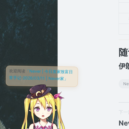
随
伊
欢迎阅读
「Never | 今日发家致富日
常手记-2026/03/11 | Never家」
Ne
下一
Ne