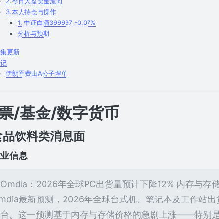
2.今日大盘资金流向
3.本人持仓与操作
1. 中证白酒399997 -0.07%
分析与预期
剧集更新
随记
伊朗军费由A公子埋单
票/基金/数字货币
.食品饮料类消息面
 行业信息
Omdia：2026年全球PC出货量预计下降12% 内存与
mdia最新预测，2026年全球台式机、笔记本及工作站出货
亿台。这一预测基于内存与存储价格的急剧上涨——特别是