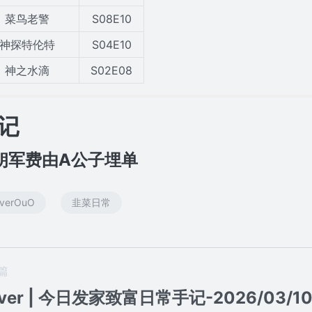
菜鸟老警
S08E10
神探特伦特
S04E10
神之水滴
S02E08
记
朗军费由A公子埋单
verOuO
韭菜日常
篇
ver | 今日发家致富日常手记-2026/03/1