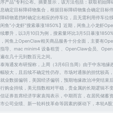
程序产品”专利公布。摘要显示，该方法包括：获取初始障
信息确定目标障碍物集合，根据目标障碍物集合确定目标
被障碍物遮挡时确定出相应的停车位，且无需利用停车位
闲鱼“小龙虾”搜索暴涨1850%】近期，闲鱼上小龙虾Ope
续攀升，以3月10日为例，搜索量环比3月5日暴涨185
，闲鱼上OpenClaw相关商品服务十分全面，主要有OpenC
指导、mac minim4 设备租赁 、OpenClaw会员、Op
普遍在几十元到数百元之间。
国泰海通发布研报称，上周（3月6日当周）由于中东地缘
涨幅较大，且后续不确定性仍存。市场对通胀的担忧较高
国就业数据偏弱，美国经济偏弱，预期地缘政治冲突结束
央行购金持续，美元指数相对平稳，贵金属的长期逻辑不
财信证券首席经济学家袁闯表示，中期而言，在居民储蓄资
上市公司业绩、新一轮科技革命等因素的驱动下，本轮A股