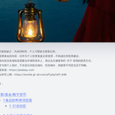
内容可能有缺少，为未到时间，个人习惯多次更新记录。
涉及股票基金的内容，仅作为个人投资复盘记录使用，不构成任何投资建议。
文章或内容涉及侵权或需要合作请联系本人，请点击左侧菜单栏-关于 有我的联系方式。
内容皆为我个人喜好，不涉及任何政治倾向、性别倾向，我接受不同意见且不辩解。
图来源：https://pixabay.com
科学上网：https://shuttle.gt-all.com/aff.php?aff=646
要：
票/基金/数字货币
1.食品饮料类消息面
1. 行业信息