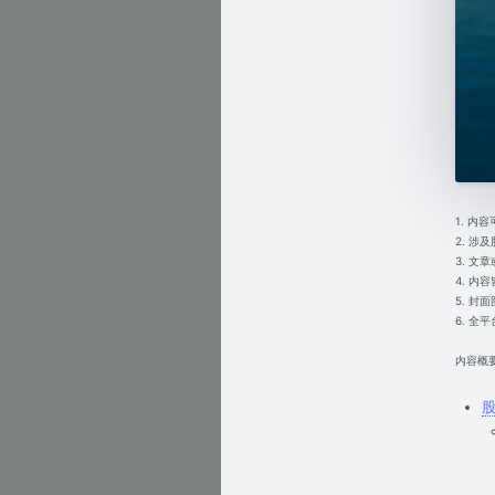
1. 
2. 
3. 
4. 
5. 封面
6. 全平台
内容概
股