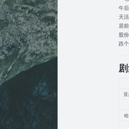
午后
天活
居前
股份
跌个
剧
亚
哈