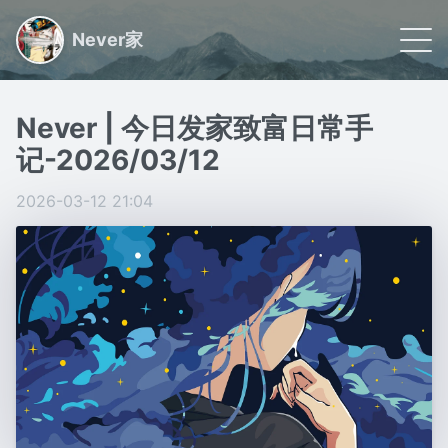
Never家
🌠 首页
Never | 今日发家致富日常手
📝 文章
记-2026/03/12
🏷 分类
2026-03-12 21:04
🙋🏻 关于
日常小事记录,联系我请看关于
Powered by
Gridea
|
RSS