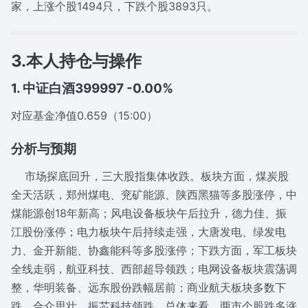
家，上涨个股1494只，下跌个股3893只。
3.本人持仓与操作
1. 中证白酒399997 -0.00%
对应基金净值0.659（15:00）
分析与预期
市场探底回升，三大股指集体收跌。板块方面，煤炭股
全天活跃，郑州煤电、兖矿能源、陕西黑猫等多股涨停，中
煤能源创18年新高；风电设备板块午后拉升，德力佳、振
江股份涨停；电力板块午后持续走强，大唐发电、绿发电
力、金开新能、协鑫能科等多股涨停；下跌方面，军工板块
全线走弱，航亚科技、西部超导领跌；电网设备板块震荡调
整，华明装备、远东股份跌幅居前；商业航天板块多数下
跌，合众思壮、振芯科技领跌。总体来看，两市个股跌多涨