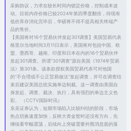
采购协议，力求在较长时间内锁定价格，控制成本波
动。目前内存价格已较2024年第四季度翻倍，待现有
低价库存消化完毕后，华硕将不得不提高相关终端产
品的售价。
【美国将对16个贸易伙伴发起301调查】美国贸易代表
格里尔当地时间3月11日表示，美国将对包括中国、欧
盟、墨西哥、越南、印度和日本在内的16个贸易伙伴
发起301调查。所谓“301调查”源自美国《1974年贸易
法》第301条。该条款授权美国贸易代表可对他国
的“不合理或不公正贸易做法”发起调查，并可在调查结
束后建议美国总统实施单边制裁。这一调查由美国自
身发起、调查、裁决、执行，具有强烈的单边主义色
彩。 （CCTV国际时讯）
东吴证券认为，短期市场陷入比较纠结的阶段，市场
热点切换速度加快，反映大资金暂时还没有方向，先
继续看窄幅震荡，后续向上突破需要外围消息面的落