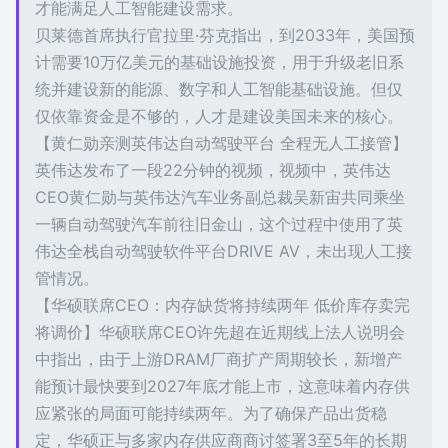
才能满足人工智能建设需求。
贝莱德首席执行官拉里·芬克指出，到2033年，美国预
计需要10万亿美元的基础设施投资，用于升级老旧系
统并建设新的能源、数字和人工智能基础设施。但仅
仅依靠资金是不够的，人才是建设美国未来的核心。
【黄仁勋亲测英伟达自动驾驶平台 全程无人工接管】
英伟达发布了一段22分钟的视频，视频中，英伟达
CEO黄仁勋与英伟达汽车业务副总裁吴新宙共同乘坐
一辆自动驾驶汽车前往旧金山，这个过程中使用了英
伟达全栈自动驾驶软件平台DRIVE AV，未出现人工接
管情况。
【华硕联席CEO：内存缺货将持续两年 低价库存卖完
将调价】华硕联席CEO许先超在近期线上法人说明会
中指出，由于上游DRAM厂商扩产周期较长，新增产
能预计最快要到2027年底才能上市，这意味着内存供
应紧张的局面可能持续两年。为了确保产品出货稳
定，华硕正与多家内存供应商商讨签署3至5年的长期