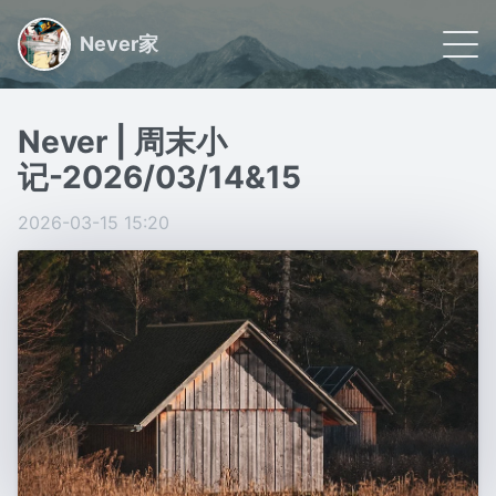
Never家
🌠 首页
Never | 周末小
📝 文章
记-2026/03/14&15
🏷 分类
2026-03-15 15:20
🙋🏻 关于
日常小事记录,联系我请看关于
Powered by
Gridea
|
RSS