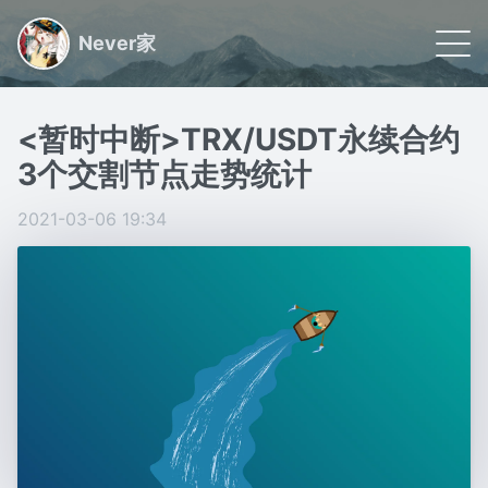
Never家
🌠 首页
<暂时中断>TRX/USDT永续合约
📝 文章
3个交割节点走势统计
🏷 分类
2021-03-06 19:34
🙋🏻 关于
日常小事记录,联系我请看关于
Powered by
Gridea
|
RSS